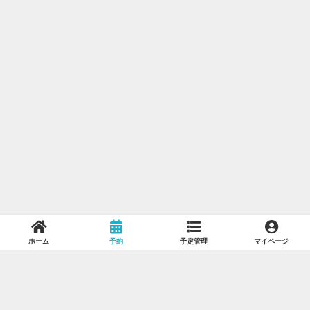
ホーム
予約
予定管理
マイページ